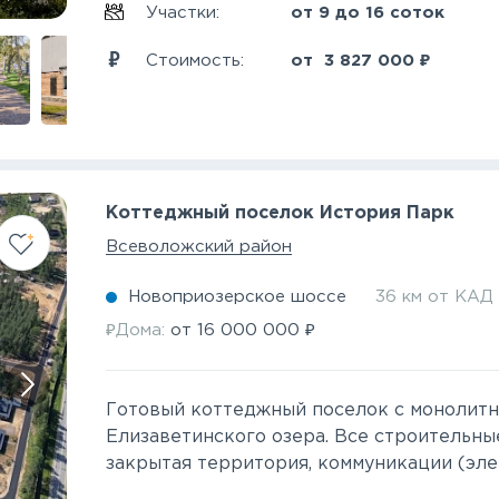
Участки:
от 9 до 16 соток
₽
Стоимость:
от
3 827 000
Коттеджный поселок История Парк
Всеволожский район
Новоприозерское шоссе
36 км от КАД
₽
₽
Дома:
от
16 000 000
Готовый коттеджный поселок с монолитны
Елизаветинского озера. Все строительны
закрытая территория, коммуникации (элект