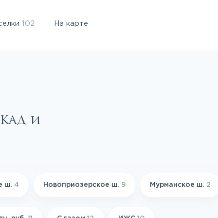
селки
102
На карте
 КАД и
е ш.
4
Новоприозерское ш.
9
Мурманское ш.
2