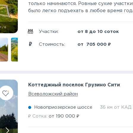
только начинаются. Ровные сухие участк
было легко подъехать в любое время года
1
/
6
Участки:
от 8 до 10 соток
₽
Стоимость:
от
705 000
Коттеджный поселок Грузино Сити
Всеволожский район
Новоприозерское шоссе
36 км от КАД
₽
₽
Сотка:
от
190 000