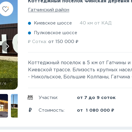
Коттеджный поселок Финская деревня
Гатчинский район
Киевское шоссе
40 км от КАД
Пулковское шоссе
₽
₽
Сотка:
от
150 000
Коттеджный поселок в 5 км от Гатчины и
Киевской трассе. Близость крупных насе
- Никольское, Большие Колпаны, Гатчина -
1
/
6
Участки:
от 7 до 9 соток
₽
Стоимость:
от
1 080 000