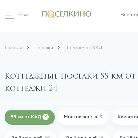
Все по
Меню
Главная
Поселки
До 55 км от КАД
Коттеджные поселки 55 км от
коттеджи
24
55 км от КАД
X
Московское ш.
3
Киевско