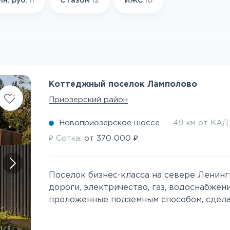
лн. руб.
11
С газом
12
ИЖС
10
Коттеджный поселок Ламполово
Приозерский район
Новоприозерское шоссе
49 км от КАД
₽
₽
Сотка:
от
370 000
Поселок бизнес-класса на севере Ленин
дороги, электричество, газ, водоснабжен
проложенные подземным способом, сделаю
1
/
6