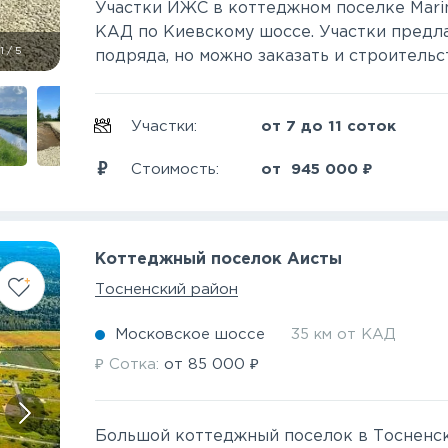
Участки ИЖС в коттеджном поселке Marin
КАД по Киевскому шоссе. Участки предла
1
/
5
подряда, но можно заказать и строительст
Участки:
от 7 до 11 соток
₽
Стоимость:
от
945 000
Коттеджный поселок Аисты
Тосненский район
Московское шоссе
35 км от КАД
₽
₽
Сотка:
от
85 000
Большой коттеджный поселок в Тосненск