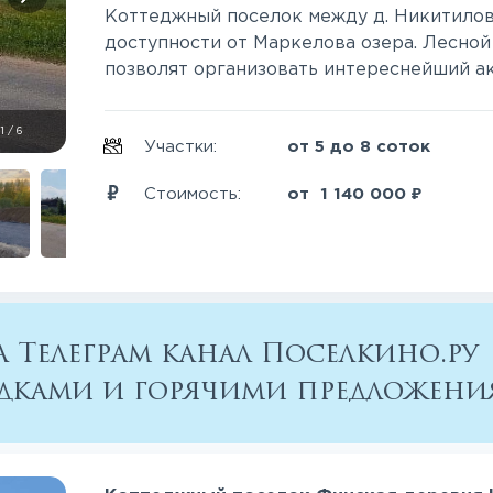
Коттеджный поселок между д. Никитилово
доступности от Маркелова озера. Лесной
позволят организовать интереснейший акт
1
/
6
Участки:
от 5 до 8 соток
₽
Стоимость:
от
1 140 000
 Телеграм канал Поселкино.ру
кидками и горячими предложен