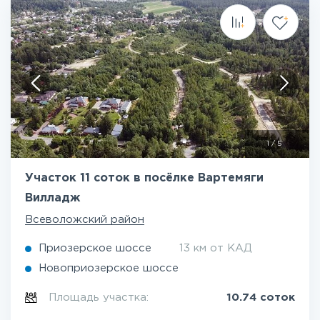
1
/
5
Участок 11 соток в посёлке Вартемяги
Вилладж
Всеволожский район
Приозерское шоссе
13 км от КАД
Новоприозерское шоссе
Площадь участка:
10.74 соток