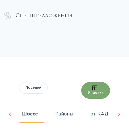
Спецпредложения
Поселки
Участки
ра
Шоссе
Районы
от КАД
Ц