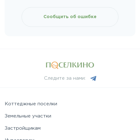
Московское
Сообщить об ошибке
Мурманское
Новоприозерское
Приморское
Следите за нами:
Приозерское
Пулковское
Коттеджные поселки
Земельные участки
Ропшинское
Застройщикам