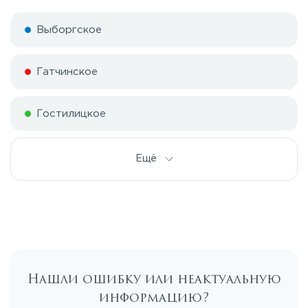
Выборгское
Гатчинское
Гостилицкое
Дорога жизни
Ещё
Е20
Киевское
Нашли ошибку или неактуальную
Ленинградское
информацию?