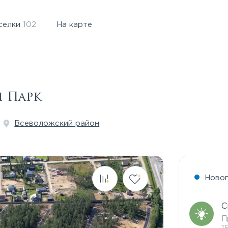
селки
102
На карте
 Парк
Всеволожский район
Ново
С
П