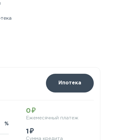
м
отека
Ипотека
0
Ежемесячный платеж
%
1
Сумма кредита