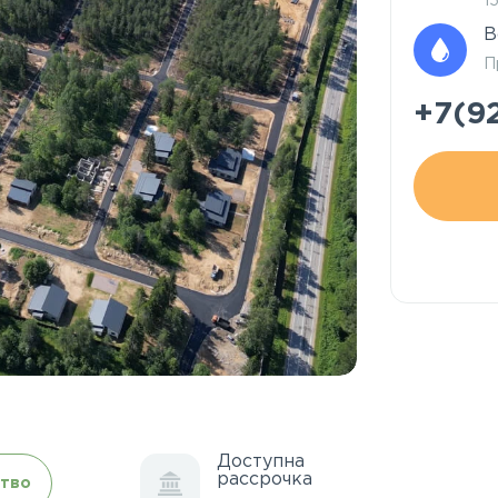
1
В
П
+7(9
Доступна
рассрочка
тво