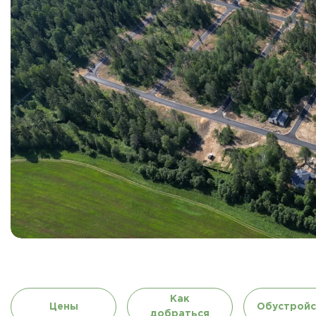
Как
Цены
Обустройс
добраться