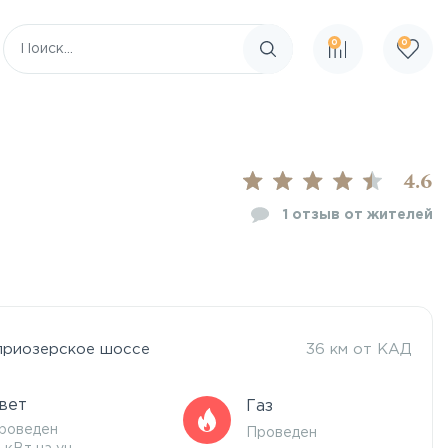
0
0
Поиск по сайту
4.6
1
отзыв от жителей
приозерское шоссе
36 км от КАД
вет
Газ
роведен
Проведен