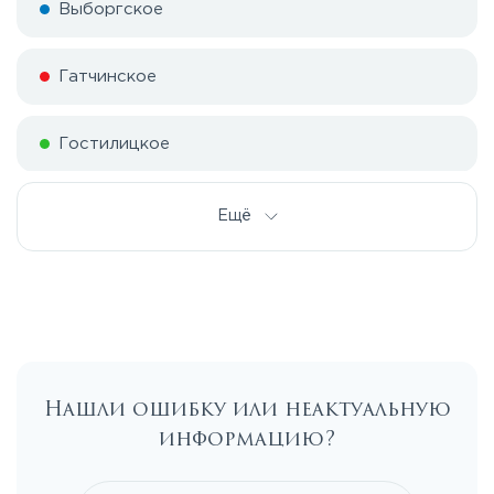
Выборгское
Гатчинское
Гостилицкое
Дорога жизни
Ещё
Е20
Киевское
Нашли ошибку или неактуальную
Ленинградское
информацию?
Московское