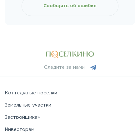
Сообщить об ошибке
Мурманское
Новоприозерское
Приморское
Следите за нами:
Приозерское
Пулковское
Коттеджные поселки
Земельные участки
Ропшинское
Застройщикам
Инвесторам
Рябовское