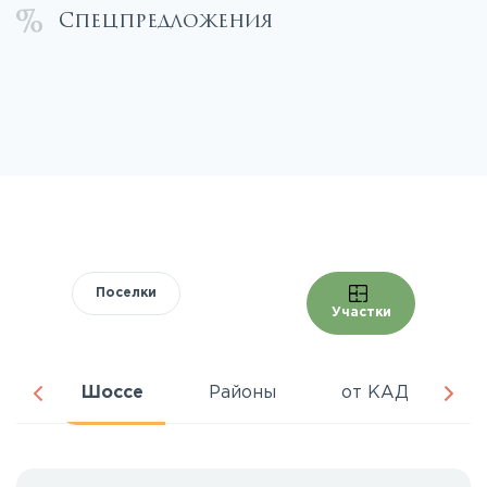
Спецпредложения
Поселки
Участки
ра
Шоссе
Районы
от КАД
Ц