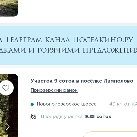
1
/
5
 Телеграм канал Поселкино.ру
кидками и горячими предложен
Участок 9 соток в посёлке Ламполово
Приозерский район
Новоприозерское шоссе
49 км от К
Площадь участка:
9.35 соток