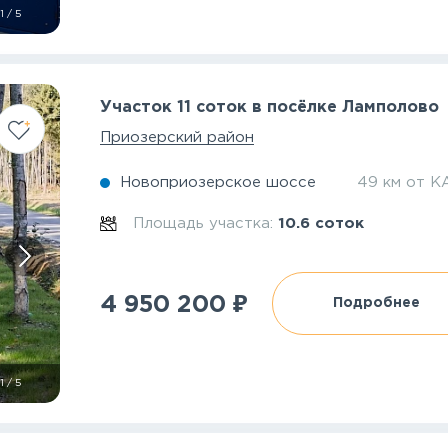
1
/
5
Участок 11 соток в посёлке Ламполово
Приозерский район
Новоприозерское шоссе
49 км от К
Площадь участка:
10.6 соток
₽
4 950 200
Подробнее
1
/
5