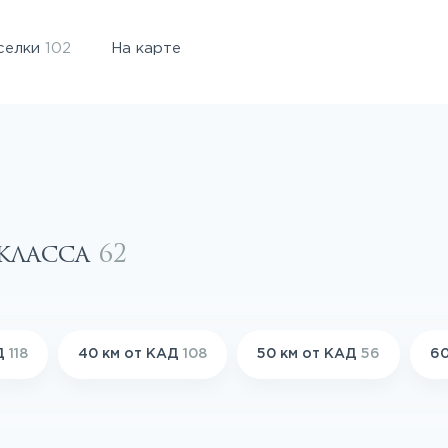
селки
102
На карте
 класса
62
АД
118
40 км от КАД
108
50 км от КАД
56
60