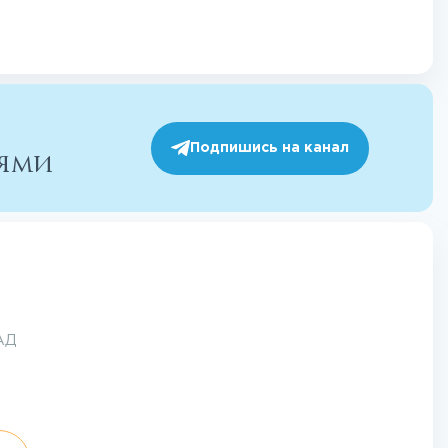
Подпишись на канал
иями
АД