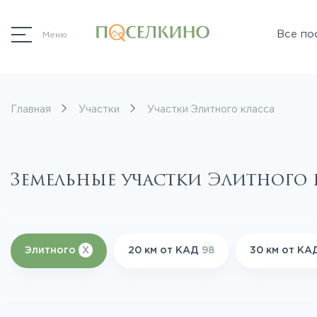
Все по
Меню
Главная
Участки
Участки Элитного класса
Земельные участки Элитного
Элитного
X
20 км от КАД
98
30 км от К