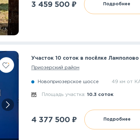
₽
3 459 500
Подробнее
1
/
5
Участок 10 соток в посёлке Ламполово
Приозерский район
Новоприозерское шоссе
49 км от К
Площадь участка:
10.3 соток
₽
4 377 500
Подробнее