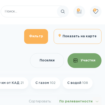
0
0
Поиск по сайту
Фильтр
Показать на карте
Поселки
Участки
 км от КАД
21
С газом
102
С водой
108
Сортировать:
По релевантности