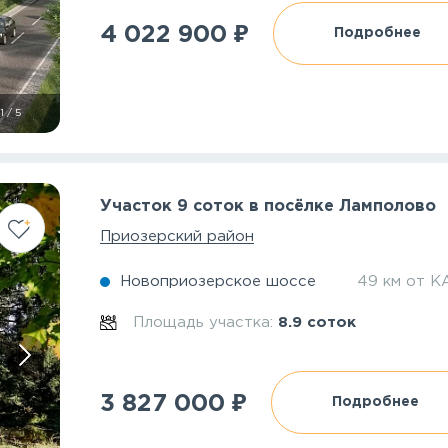
₽
4 022 900
Подробнее
1
/
5
Участок 9 соток в посёлке Ламполово
Приозерский район
Новоприозерское шоссе
49 км от К
Площадь участка:
8.9 соток
₽
3 827 000
Подробнее