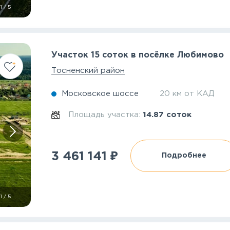
1
/
5
Участок 15 соток в посёлке Любимово
Тосненский район
Московское шоссе
20 км от КАД
Площадь участка:
14.87 соток
₽
3 461 141
Подробнее
1
/
5