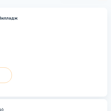
 Вилладж
o)