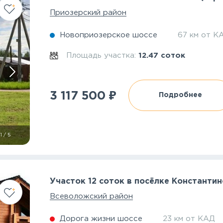
Приозерский район
Новоприозерское шоссе
67 км от К
Площадь участка:
12.47 соток
₽
3 117 500
Подробнее
1
/
5
Участок 12 соток в посёлке Константи
Всеволожский район
Дорога жизни шоссе
23 км от КАД