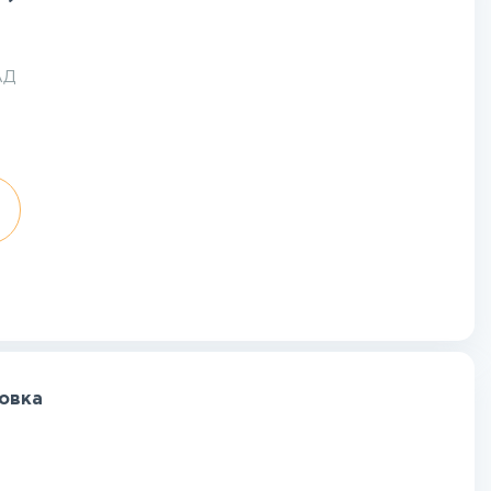
АД
новка