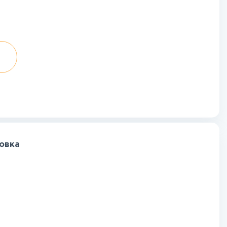
новка