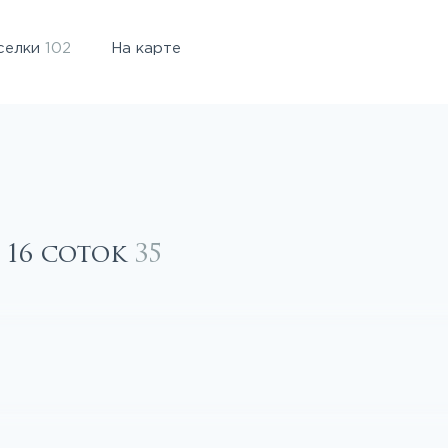
селки
102
На карте
 16 соток
35