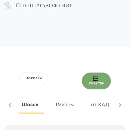
Спецпредложения
Поселки
Участки
ра
Шоссе
Районы
от КАД
Ц