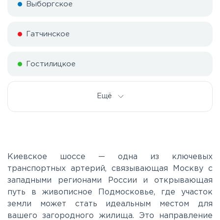
Выборгское
Гатчинское
Гостилицкое
Дорога жизни
Ещё
Е20
Киевское
Киевское шоссе — одна из ключевых
транспортных артерий, связывающая Москву с
западными регионами России и открывающая
Ленинградское
путь в живописное Подмосковье, где участок
земли может стать идеальным местом для
Московское
вашего загородного жилища. Это направление