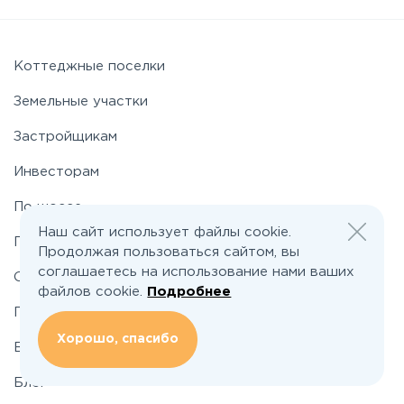
Приморское
Приозерское
Коттеджные поселки
Земельные участки
Пулковское
Застройщикам
Инвесторам
Ропшинское
По шоссе
Рябовское
Наш сайт использует файлы cookie.
По районам
Продолжая пользоваться сайтом, вы
соглашаетесь на использование нами ваших
О проекте
Таллинское
файлов cookie.
Подробнее
Подбор земельного участка
Хорошо, спасибо
Вакансии
Блог