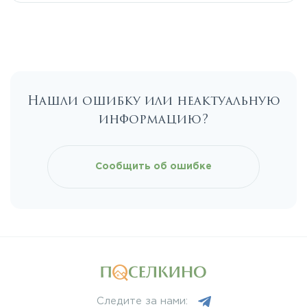
Е20
КАД
Нашли ошибку или неактуальную
Киевское
информацию?
Красносельское
Сообщить об ошибке
Московское
Мурманское
Новоприозерское
Следите за нами: