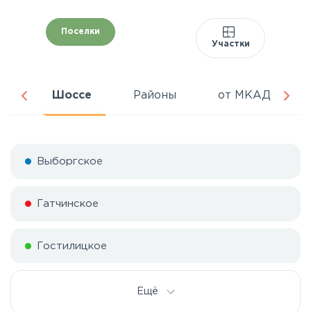
Поселки
Участки
да
Шоссе
Районы
от МКАД
Выборгское
Гатчинское
Гостилицкое
Дорога жизни
Ещё