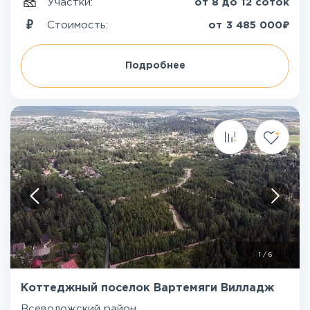
Участки:
от 8 до 12 соток
₽
Стоимость:
от
3 485 000
Подробнее
1
/
6
Коттеджный поселок Вартемяги Вилладж
Всеволожский район