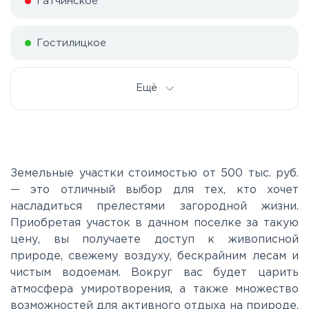
Гатчинское
Гостилицкое
Дорога жизни
Ещё
Е20
Киевское
Земельные участки стоимостью от 500 тыс. руб.
— это отличный выбор для тех, кто хочет
насладиться прелестями загородной жизни.
Ленинградское
Приобретая участок в дачном поселке за такую
цену, вы получаете доступ к живописной
Московское
природе, свежему воздуху, бескрайним лесам и
чистым водоемам. Вокруг вас будет царить
атмосфера умиротворения, а также множество
Мурманское
возможностей для активного отдыха на природе,