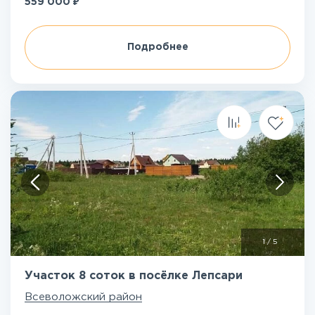
₽
559 000
Подробнее
1
/
5
Участок 8 соток в посёлке Лепсари
Всеволожский район