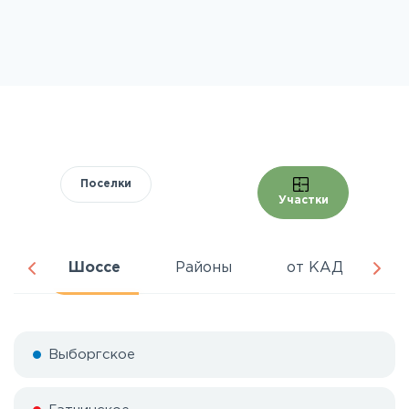
Поселки
Участки
ра
Шоссе
Районы
от КАД
Ц
Выборгское