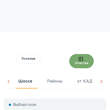
Поселки
Участки
ра
Шоссе
Районы
от КАД
Ц
Выборгское