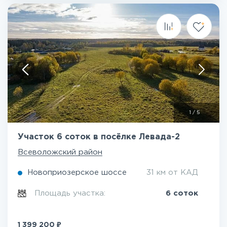
1
/
5
Участок 6 соток в посёлке Левада-2
Всеволожский район
Новоприозерское шоссе
31 км от КАД
Площадь участка:
6 соток
₽
1 399 200