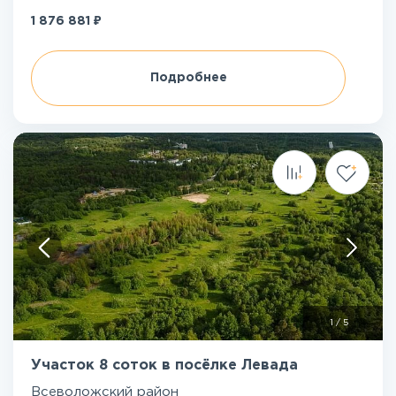
₽
1 876 881
Подробнее
1
/
5
Участок 8 соток в посёлке Левада
Всеволожский район