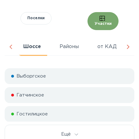
Поселки
Участки
ра
Шоссе
Районы
от КАД
Ц
Выборгское
Гатчинское
Гостилицкое
Дорога жизни
Ещё