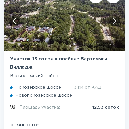
1
/
5
Участок 13 соток в посёлке Вартемяги
Вилладж
Всеволожский район
Приозерское шоссе
13 км от КАД
Новоприозерское шоссе
Площадь участка:
12.93 соток
₽
10 344 000