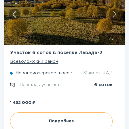
1
/
5
Участок 6 соток в посёлке Левада-2
Всеволожский район
Новоприозерское шоссе
31 км от КАД
Площадь участка:
6 соток
₽
1 452 000
Подробнее