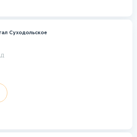
тал Суходольское
АД