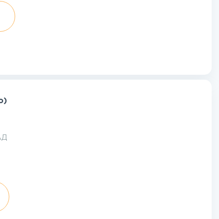
o)
АД