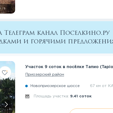
1
/
5
 Телеграм канал Поселкино.ру
кидками и горячими предложен
Участок 9 соток в посёлке Тапио (Tapio
Приозерский район
Новоприозерское шоссе
67 км от К
Площадь участка:
9.41 соток