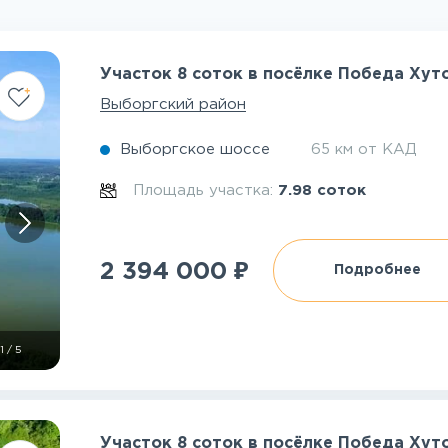
Участок 8 соток в посёлке Победа Хут
Выборгский район
Выборгское шоссе
65 км от КАД
Площадь участка:
7.98 соток
₽
2 394 000
Подробнее
1
/
5
Участок 8 соток в посёлке Победа Хут