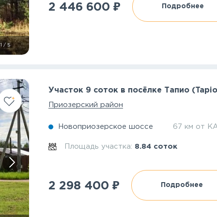
₽
2 446 600
Подробнее
1
/
5
Участок 9 соток в посёлке Тапио (Tapio
Приозерский район
Новоприозерское шоссе
67 км от К
Площадь участка:
8.84 соток
₽
2 298 400
Подробнее