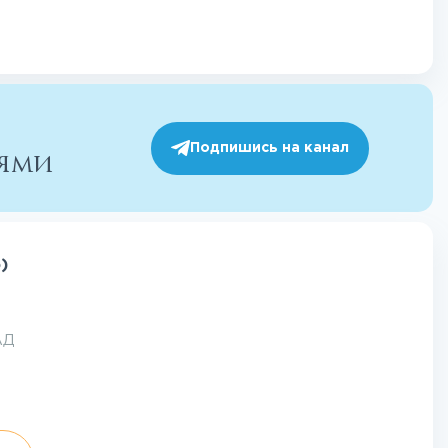
Подпишись на канал
иями
)
АД