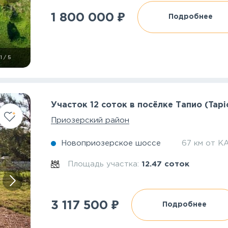
₽
1 800 000
Подробнее
1
/
5
Участок 12 соток в посёлке Тапио (Tapi
Приозерский район
Новоприозерское шоссе
67 км от К
Площадь участка:
12.47 соток
₽
3 117 500
Подробнее