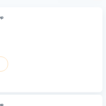
ор
ор