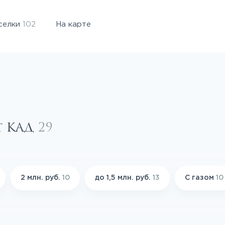
селки
102
На карте
т КАД
29
2 млн. руб.
10
до 1,5 млн. руб.
13
С газом
10