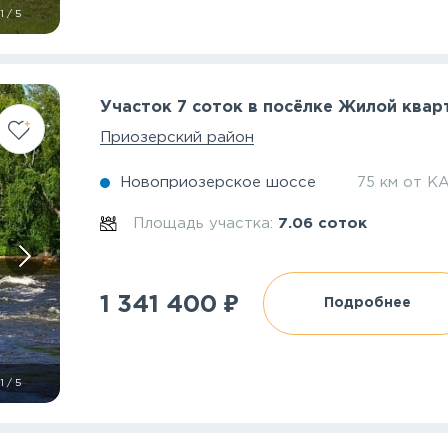
1
/
5
Участок 7 соток в посёлке Жилой квар
Приозерский район
Новоприозерское шоссе
75 км от К
Площадь участка:
7.06 соток
₽
1 341 400
Подробнее
1
/
5