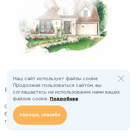
Наш сайт использует файлы cookie.
Продолжая пользоваться сайтом, вы
Не нашли ничего подходящего?
соглашаетесь на использование нами ваших
файлов cookie.
Подробнее
Оставьте заявку и мы совершенно
бесплатно подберем для вас участок или дом в
Хорошо, спасибо
поселке!