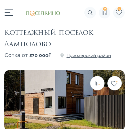
0
0
Поиск по сайту
Коттеджный поселок
Ламполово
₽
Сотка от
Приозерский район
370 000