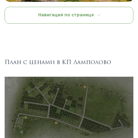
Навигация по странице
План с ценами в КП Ламполово