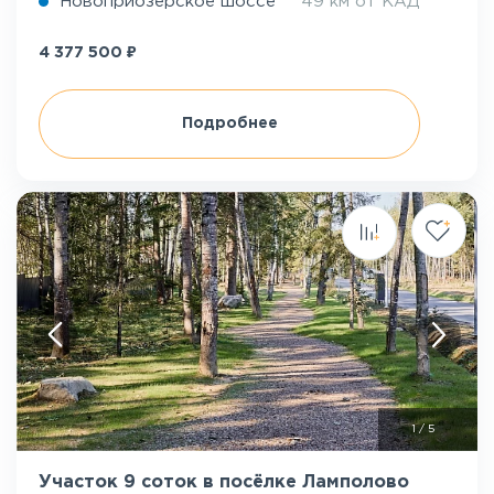
Новоприозерское шоссе
49 км от КАД
₽
4 377 500
Подробнее
1
/
5
Участок 9 соток в посёлке Ламполово