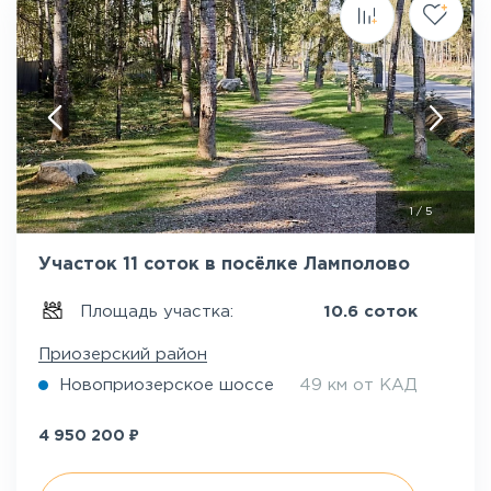
1
/
5
Участок 11 соток в посёлке Ламполово
Площадь участка:
10.6 соток
Приозерский район
Новоприозерское шоссе
49 км от КАД
₽
4 950 200