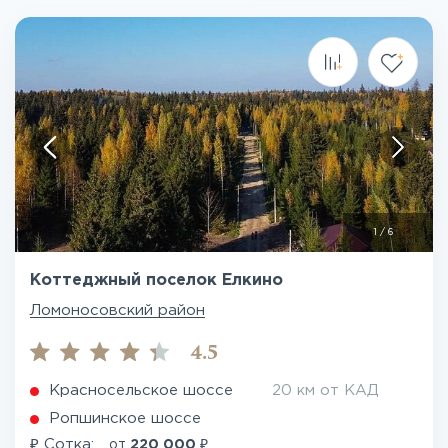
1
/
6
Коттеджный поселок Елкино
Ломоносовский район
4.5
Красносельское шоссе
20 км от КАД
Ропшинское шоссе
₽
₽
Сотка:
от
220 000