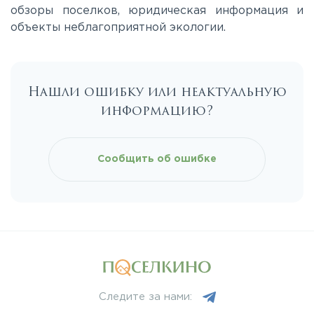
обзоры поселков, юридическая информация и
Новоприозерское
объекты неблагоприятной экологии.
Приморское
Нашли ошибку или неактуальную
Приозерское
информацию?
Пулковское
Сообщить об ошибке
Ропшинское
Рябовское
Таллинское
Следите за нами: