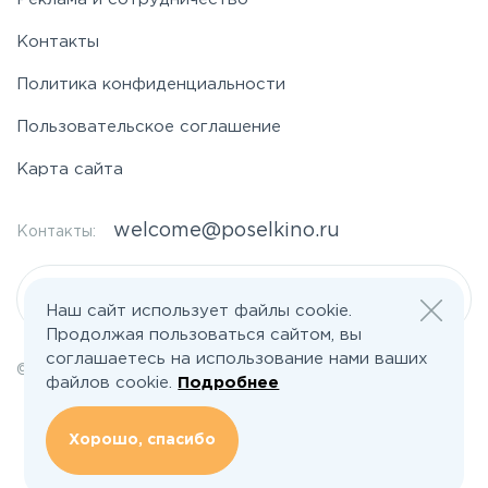
Контакты
Политика конфиденциальности
Пользовательское соглашение
Карта сайта
welcome@poselkino.ru
Контакты:
Написать нам
Наш сайт использует файлы cookie.
Продолжая пользоваться сайтом, вы
соглашаетесь на использование нами ваших
© 2026 Все права защищены | poselkino.ru
файлов cookie.
Подробнее
ИП Маслов Дмитрий Валерьевич
ИНН 503406273833
+79647266008
Хорошо, спасибо
142613, Московская область, Орехово-Зуево, ул. Северная, д.14, кв.145