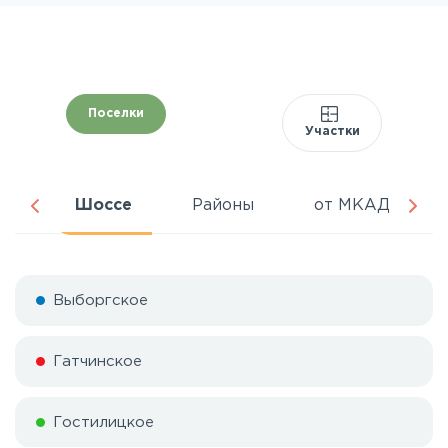
Поселки
Участки
да
Шоссе
Районы
от МКАД
Выборгское
Гатчинское
Гостилицкое