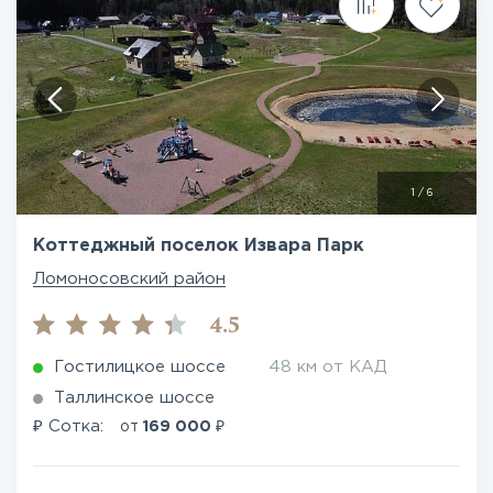
1
/
6
Коттеджный поселок Извара Парк
Ломоносовский район
4.5
Гостилицкое шоссе
48 км от КАД
Таллинское шоссе
₽
₽
Сотка:
от
169 000