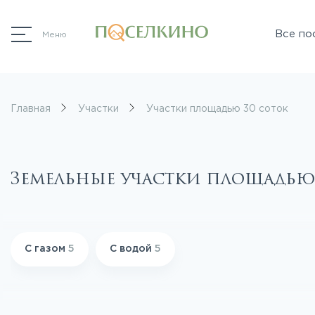
Все по
Меню
Главная
Участки
Участки площадью 30 соток
Земельные участки площадью
С газом
5
С водой
5