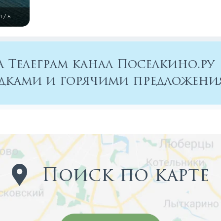
1
/
5
 Телеграм канал Поселкино.ру
кидками и горячими предложен
Поиск по карте