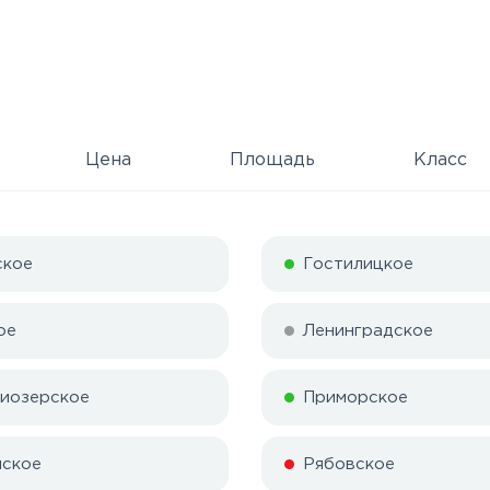
Цена
Площадь
Класс
ское
Гостилицкое
ое
Ленинградское
иозерское
Приморское
ское
Рябовское