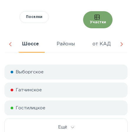
Поселки
Участки
ра
Шоссе
Районы
от КАД
Ц
Выборгское
Гатчинское
Гостилицкое
Дорога жизни
Ещё