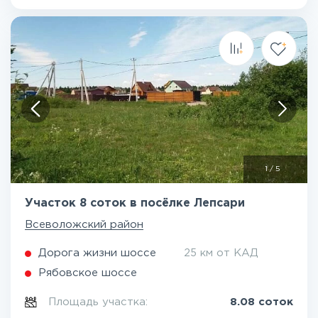
1
/
5
Участок 8 соток в посёлке Лепсари
Всеволожский район
Дорога жизни шоссе
25 км от КАД
Рябовское шоссе
Площадь участка:
8.08 соток