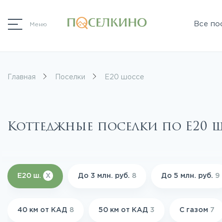
Все по
Меню
Главная
Поселки
Е20 шоссе
Коттеджные поселки по Е20 ш
Е20 ш.
X
До 3 млн. руб.
8
До 5 млн. руб.
9
40 км от КАД
8
50 км от КАД
3
С газом
7