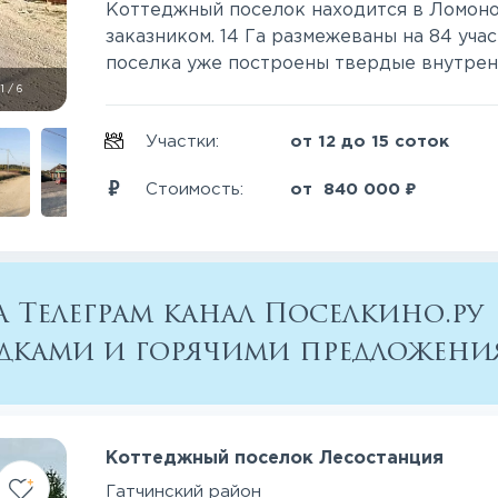
Коттеджный поселок находится в Ломоно
заказником. 14 Га размежеваны на 84 уча
поселка уже построены твердые внутренни
1
/
6
Участки:
от 12 до 15 соток
₽
Стоимость:
от
840 000
 Телеграм канал Поселкино.ру
кидками и горячими предложен
Коттеджный поселок Лесостанция
Гатчинский район