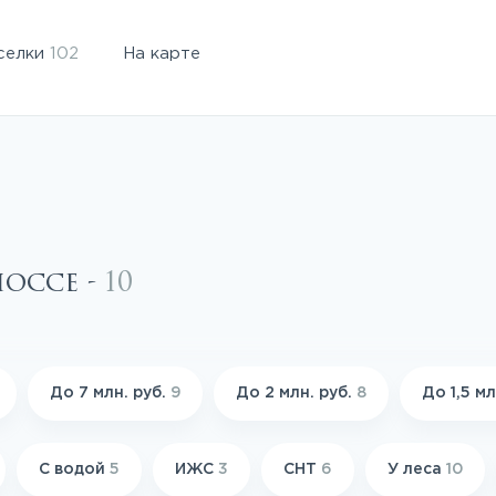
селки
102
На карте
оссе -
10
До 7 млн. руб.
9
До 2 млн. руб.
8
До 1,5 мл
С водой
5
ИЖС
3
СНТ
6
У леса
10