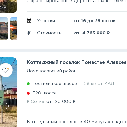
асфальтированные дороги, а тажке электри
1
/
6
Участки:
от 16 до 29 соток
₽
Стоимость:
от
4 763 000
Коттеджный поселок Поместье Алексее
Ломоносовский район
Гостилицкое шоссе
28 км от КАД
Е20 шоссе
₽
₽
Сотка:
от
120 000
Коттеджный поселок в 40 минутах езды о