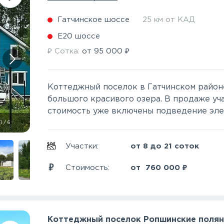
Гатчинское шоссе
25 км от КАД
Е20 шоссе
₽
₽
Сотка:
от
95 000
Коттеджный поселок в Гатчинском районе
большого красивого озера. В продаже уча
стоимость уже включены подведение элект
1
/
6
Участки:
от 8 до 21 соток
₽
Стоимость:
от
760 000
Коттеджный поселок Ропшинские поля