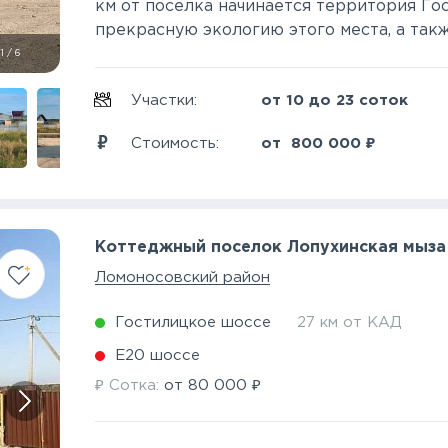
км от поселка начинается территория Гос
прекрасную экологию этого места, а такж
1
/
6
Участки:
от 10 до 23 соток
₽
Стоимость:
от
800 000
Коттеджный поселок Лопухинская мыза
Ломоносовский район
Гостилицкое шоссе
27 км от КАД
Е20 шоссе
₽
₽
Сотка:
от
80 000