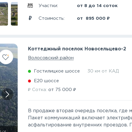
Участки:
от 8 до 14 соток
₽
Стоимость:
от
895 000
Коттеджный поселок Новосельцево-2
Волосовский район
Гостилицкое шоссе
30 км от КАД
Е20 шоссе
₽
₽
Сотка:
от
75 000
В продаже вторая очередь поселка, где м
Пакет коммуникаций включает электриф
асфальтирование внутренних проездов. По
1
/
6