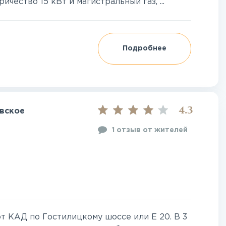
чество 15 кВт и магистральный газ, ...
Подробнее
4.3
вское
1 отзыв от жителей
т КАД по Гостилицкому шоссе или E 20. В 3