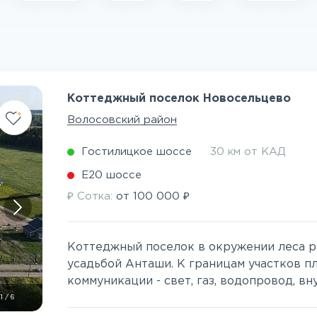
Коттеджный поселок Новосельцево
Волосовский район
Гостилицкое шоссе
30 км от КАД
Е20 шоссе
₽
₽
Сотка:
от
100 000
Коттеджный поселок в окружении леса р
усадьбой Анташи. К границам участков п
коммуникации - свет, газ, водопровод, вн
1
/
6