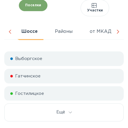
Поселки
Участки
да
Шоссе
Районы
от МКАД
Выборгское
Гатчинское
Гостилицкое
Дорога жизни
Ещё