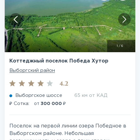
1
/
6
Коттеджный поселок Победа Хутор
Выборгский район
4.2
Выборгское шоссе
65 км от КАД
₽
₽
Сотка:
от
300 000
Поселок на первой линии озера Победное в
Выборгском районе. Небольшая