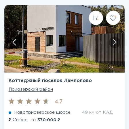
1
/
6
Коттеджный поселок Ламполово
Приозерский район
4.7
Новоприозерское шоссе
49 км от КАД
₽
₽
Сотка:
от
370 000