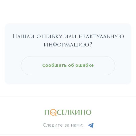
Е20
КАД
Нашли ошибку или неактуальную
Киевское
информацию?
Красносельское
Сообщить об ошибке
Московское
Мурманское
Новоприозерское
Следите за нами:
Приморское