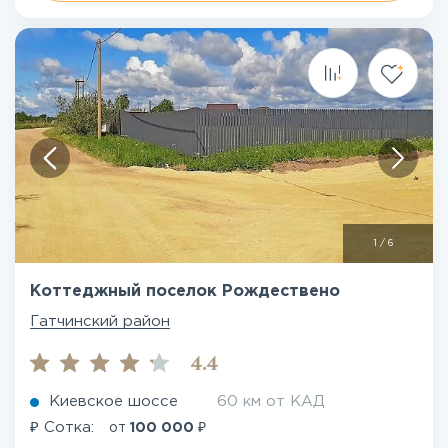
1
/
6
Коттеджный поселок Рождествено
Гатчинский район
4.4
Киевское шоссе
60 км от КАД
₽
₽
Сотка:
от
100 000