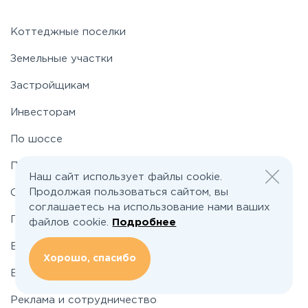
Приозерское
Коттеджные поселки
Земельные участки
Пулковское
Застройщикам
Инвесторам
Ропшинское
По шоссе
Рябовское
По районам
Наш сайт использует файлы cookie.
Продолжая пользоваться сайтом, вы
О проекте
Таллинское
соглашаетесь на использование нами ваших
Подбор земельного участка
файлов cookie.
Подробнее
Вакансии
Хорошо, спасибо
Блог
Реклама и сотрудничество