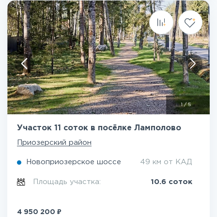
1
/
5
Участок 11 соток в посёлке Ламполово
Приозерский район
Новоприозерское шоссе
49 км от КАД
Площадь участка:
10.6 соток
₽
4 950 200