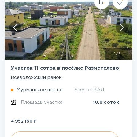
1
/
5
Участок 11 соток в посёлке Разметелево
Всеволожский район
Мурманское шоссе
9 км от КАД
Площадь участка:
10.8 соток
₽
4 952 160