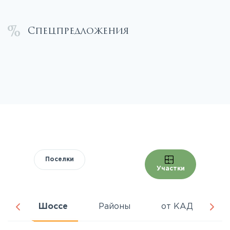
Спецпредложения
Поселки
Участки
ра
Шоссе
Районы
от КАД
Ц