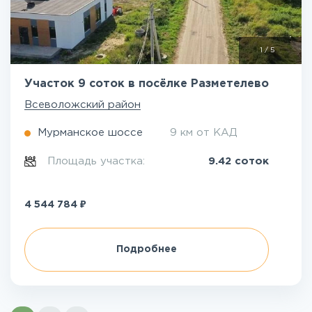
1
/
5
Участок 9 соток в посёлке Разметелево
Всеволожский район
Мурманское шоссе
9 км от КАД
Площадь участка:
9.42 соток
₽
4 544 784
Подробнее