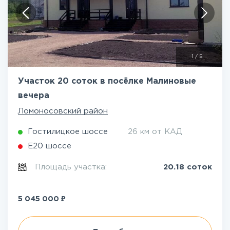
1
/
5
Участок 20 соток в посёлке Малиновые
вечера
Ломоносовский район
Гостилицкое шоссе
26 км от КАД
Е20 шоссе
Площадь участка:
20.18 соток
₽
5 045 000