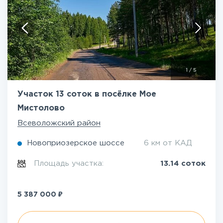
1
/
5
Участок 13 соток в посёлке Мое
Мистолово
Всеволожский район
Новоприозерское шоссе
6 км от КАД
Площадь участка:
13.14 соток
₽
5 387 000