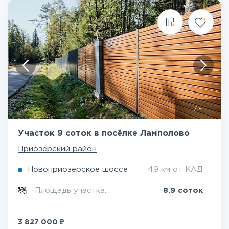
1
/
5
Участок 9 соток в посёлке Ламполово
Приозерский район
Новоприозерское шоссе
49 км от КАД
Площадь участка:
8.9 соток
₽
3 827 000