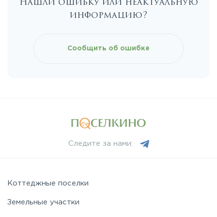
Нашли ошибку или неактуальную
Рябовское
информацию?
Сообщить об ошибке
Следите за нами:
Коттеджные поселки
Земельные участки