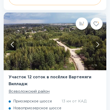
1
/
5
Участок 12 соток в посёлке Вартемяги
Вилладж
Всеволожский район
Приозерское шоссе
13 км от КАД
Новоприозерское шоссе