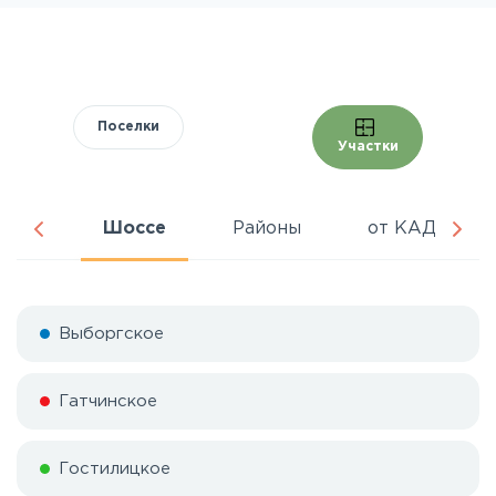
Поселки
Участки
тура
Шоссе
Районы
от КАД
Выборгское
Гатчинское
Гостилицкое