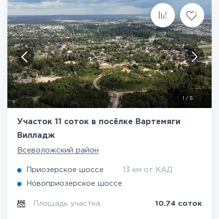
1
/
5
Участок 11 соток в посёлке Вартемяги
Вилладж
Всеволожский район
Приозерское шоссе
13 км от КАД
Новоприозерское шоссе
Площадь участка:
10.74 соток