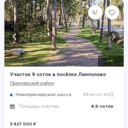
1
/
5
Участок 9 соток в посёлке Ламполово
Приозерский район
Новоприозерское шоссе
49 км от КАД
Площадь участка:
8.9 соток
₽
3 827 000