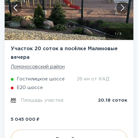
1
/
5
Участок 20 соток в посёлке Малиновые
вечера
Ломоносовский район
Гостилицкое шоссе
26 км от КАД
Е20 шоссе
Площадь участка:
20.18 соток
₽
5 045 000