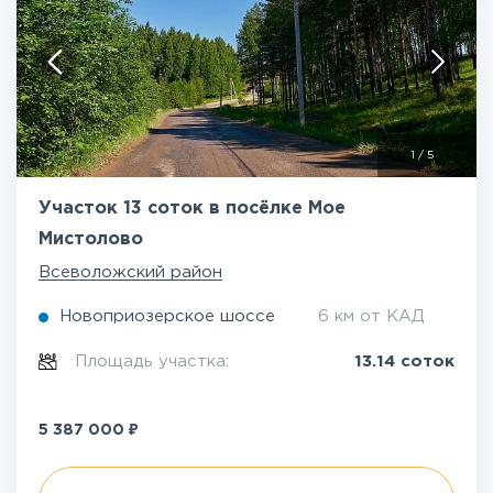
1
/
5
Участок 13 соток в посёлке Мое
Мистолово
Всеволожский район
Новоприозерское шоссе
6 км от КАД
Площадь участка:
13.14 соток
₽
5 387 000