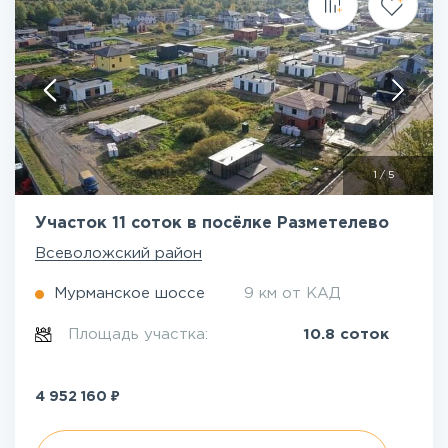
1
/
5
Участок 11 соток в посёлке Разметелево
Всеволожский район
Мурманское шоссе
9 км от КАД
Площадь участка:
10.8 соток
₽
4 952 160