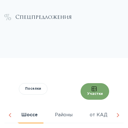
Спецпредложения
Поселки
Участки
ра
Шоссе
Районы
от КАД
Ц