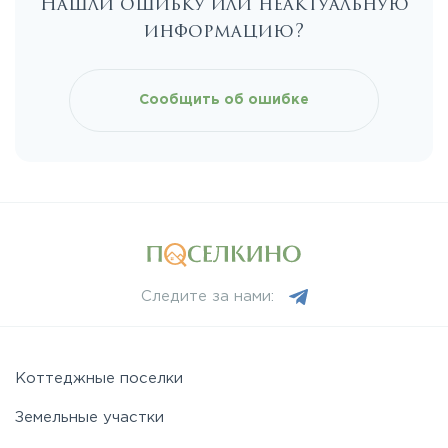
Нашли ошибку или неактуальную
Рябовское
информацию?
Сообщить об ошибке
Следите за нами:
Коттеджные поселки
Земельные участки