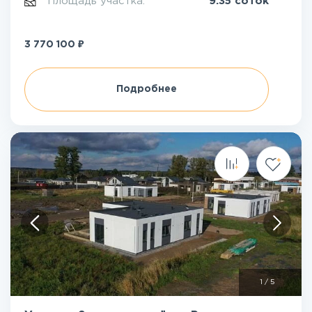
Площадь участка:
9.35 соток
₽
3 770 100
Подробнее
1
/
5