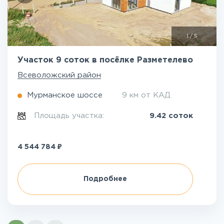
1
/
5
Участок 9 соток в посёлке Разметелево
Всеволожский район
Мурманское шоссе
9 км от КАД
Площадь участка:
9.42 соток
₽
4 544 784
Подробнее