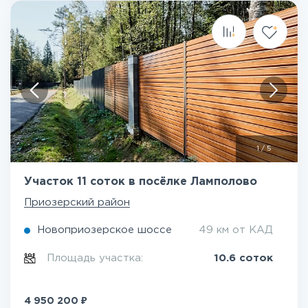
1
/
5
Участок 11 соток в посёлке Ламполово
Приозерский район
Новоприозерское шоссе
49 км от КАД
Площадь участка:
10.6 соток
₽
4 950 200