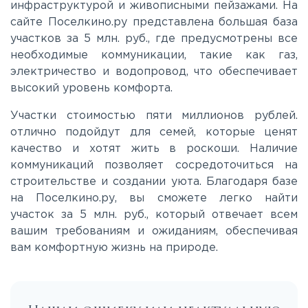
инфраструктурой и живописными пейзажами. На
Московское
сайте Поселкино.ру представлена большая база
участков за 5 млн. руб., где предусмотрены все
необходимые коммуникации, такие как газ,
Мурманское
электричество и водопровод, что обеспечивает
высокий уровень комфорта.
Новоприозерское
Участки стоимостью пяти миллионов рублей.
отлично подойдут для семей, которые ценят
Приморское
качество и хотят жить в роскоши. Наличие
коммуникаций позволяет сосредоточиться на
строительстве и создании уюта. Благодаря базе
Приозерское
на Поселкино.ру, вы сможете легко найти
участок за 5 млн. руб., который отвечает всем
Пулковское
вашим требованиям и ожиданиям, обеспечивая
вам комфортную жизнь на природе.
Ропшинское