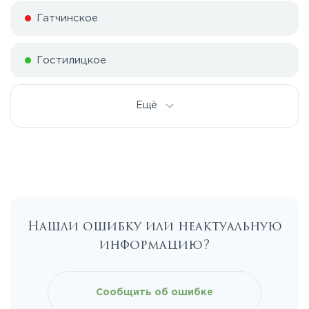
Гатчинское
Гостилицкое
Дорога жизни
Ещё
Е20
Киевское
Нашли ошибку или неактуальную
Ленинградское
информацию?
Московское
Сообщить об ошибке