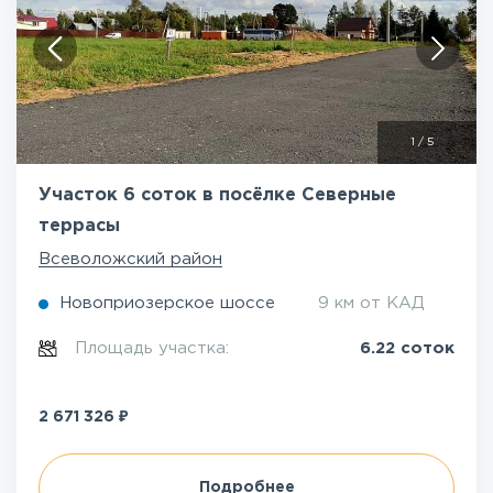
1
/
5
Участок 6 соток в посёлке Северные
террасы
Всеволожский район
Новоприозерское шоссе
9 км от КАД
Площадь участка:
6.22 соток
₽
2 671 326
Подробнее