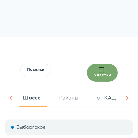
Поселки
Участки
ра
Шоссе
Районы
от КАД
Ц
Выборгское