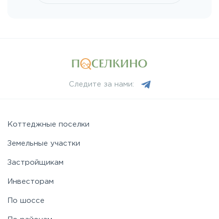
Мурманское
Новоприозерское
Приморское
Следите за нами:
Приозерское
Пулковское
Коттеджные поселки
Земельные участки
Ропшинское
Застройщикам
Инвесторам
Рябовское
По шоссе