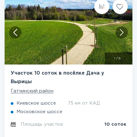
1
/
5
Участок 10 соток в посёлке Дача у
Вырицы
Гатчинский район
Киевское шоссе
75 км от КАД
Московское шоссе
Площадь участка:
10 соток