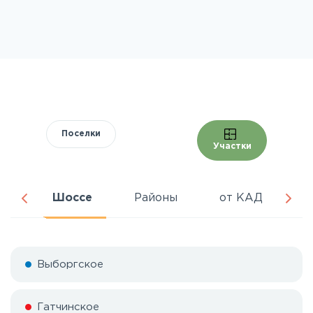
Поселки
Участки
ра
Шоссе
Районы
от КАД
Ц
Выборгское
Гатчинское