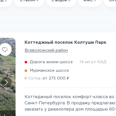
КАД
2
С газом
4
С водой
6
ИЖС
5
СН
Коттеджный поселок Колтуши Парк
Всеволожский район
Дорога жизни шоссе
14 км от КАД
Мурманское шоссе
₽
₽
Сотка:
от
275 000
Коттеджный поселок комфорт-класса во 
Санкт-Петербурга. В продажу предлагают
заказать у девелопера дом площадью 60-2
1
/
6