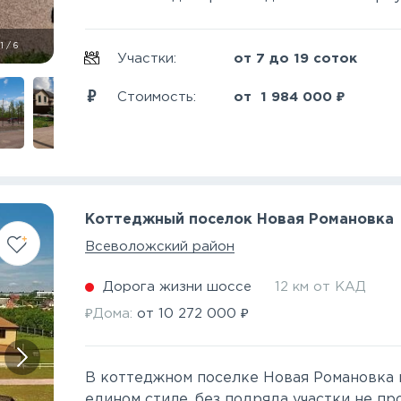
1
/
6
Участки:
от 7 до 19 соток
₽
Стоимость:
от
1 984 000
Коттеджный поселок Новая Романовка
Всеволожский район
Дорога жизни шоссе
12 км от КАД
₽
₽
Дома:
от
10 272 000
В коттеджном поселке Новая Романовка 
едином стиле, без подряда участки не пр