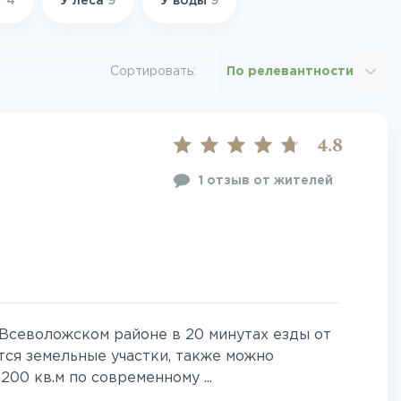
Т
4
У леса
9
У воды
9
Сортировать:
По релевантности
4.8
1 отзыв от жителей
Всеволожском районе в 20 минутах езды от
ся земельные участки, также можно
00 кв.м по современному ...