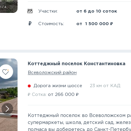
1
/
4
Участки:
от 6 до 10 соток
₽
Стоимость:
от
1 500 000
Коттеджный поселок Константиновка
Всеволожский район
Дорога жизни шоссе
23 км от КАД
₽
₽
Сотка:
от
266 000
Коттеджный поселок во Всеволожском рай
супермаркеты, школа, детский сад, желе
полчаса вы доберетесь до Санкт-Петербур