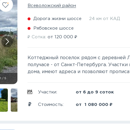
Всеволожский район
Дорога жизни шоссе
24 км от КАД
Рябовское шоссе
₽
₽
Сотка:
от
120 000
Коттеджный поселок рядом с деревней Л
получасе - от Санкт-Петербурга. Участк
дома, имеют адреса и позволяют прописат
1
/
5
Участки:
от 6 до 9 соток
₽
Стоимость:
от
1 080 000