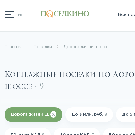
Все по
Меню
Главная
Поселки
Дорога жизни шоссе
Коттеджные поселки по Доро
шоссе -
9
Дорога жизни ш.
X
До 3 млн. руб.
8
До 5 