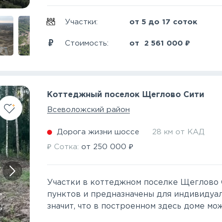
Участки:
от 5 до 17 соток
₽
Стоимость:
от
2 561 000
Коттеджный поселок Щеглово Сити
Всеволожский район
Дорога жизни шоссе
28 км от КАД
₽
₽
Сотка:
от
250 000
Участки в коттеджном поселке Щеглово 
пунктов и предназначены для индивидуа
значит, что в построенном здесь доме мож