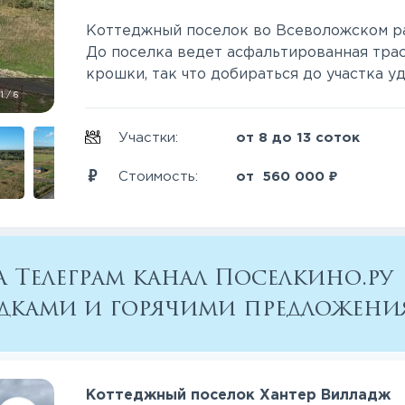
Коттеджный поселок во Всеволожском ра
До поселка ведет асфальтированная трас
крошки, так что добираться до участка удо
1
/
6
Участки:
от 8 до 13 соток
₽
Стоимость:
от
560 000
 Телеграм канал Поселкино.ру
кидками и горячими предложен
Коттеджный поселок Хантер Вилладж