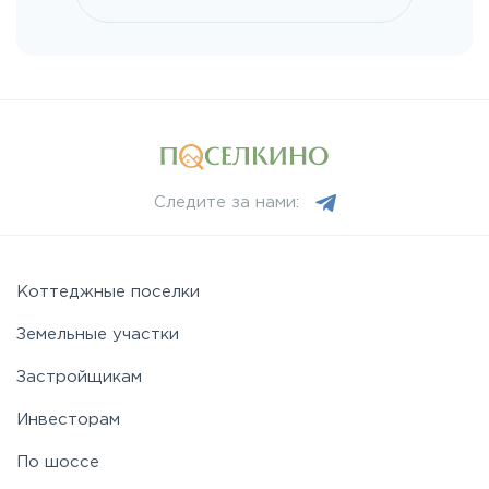
Мурманское
Новоприозерское
Приморское
Следите за нами:
Приозерское
Пулковское
Коттеджные поселки
Земельные участки
Ропшинское
Застройщикам
Инвесторам
Рябовское
По шоссе