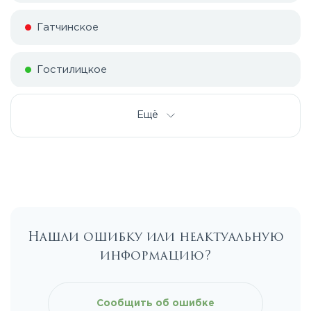
Гатчинское
Гостилицкое
Дорога жизни
Ещё
Е20
Киевское
Нашли ошибку или неактуальную
Ленинградское
информацию?
Московское
Сообщить об ошибке