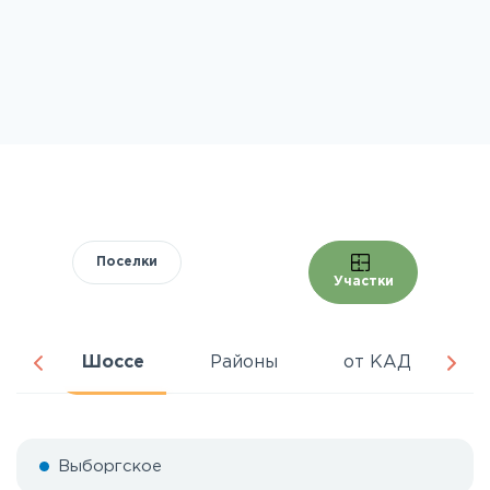
Поселки
Участки
ра
Шоссе
Районы
от КАД
Ц
Выборгское