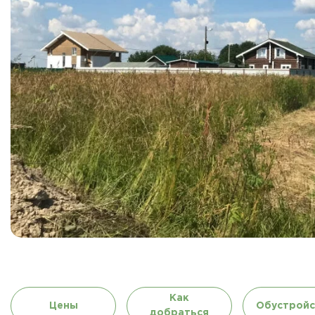
Как
Цены
Обустройс
добраться