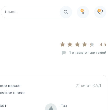
0
0
Поиск по сайту
4.5
1
отзыв от жителей
ское шоссе
21 км от КАД
овское шоссе
вет
Газ