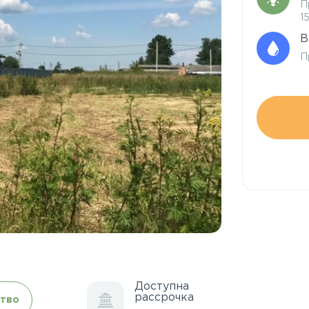
П
1
В
П
Доступна
рассрочка
тво