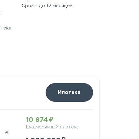
Срок - до 12 месяцев.
м
отека
Ипотека
10 874
Ежемесячный платеж
%