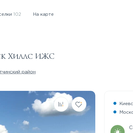
селки
102
На карте
ск Хиллс ИЖС
тчинский район
Киев
Моск
С